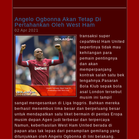
Angelo Ogbonna Akan Tetap Di
Pertahankan Oleh West Ham
02 Apr 2021
transaksi super
cepatWest Ham United
sepertinya tidak mau
kehilangan para
pemain pentingnya
dan akan
memperpanjang
kontrak salah satu bek
tengahnya.Pasaran
Bola Klub sepak bola
asal London tersebut
musim ini tampil
sangat mengesankan di Liga Inggris. Bahkan mereka
berhasil menembus lima besar dan berpeluang besar
untuk mendapatkan satu tiket bermain di pentas Eropa
musim depan.Agen judi terbesar dan terpercaya
Namun, keberhasilan West Ham United berada di
papan atas tak lepas dari penampilan gemilang yang
ditunjukkan oleh Angelo Ogbonna di lini belakang.