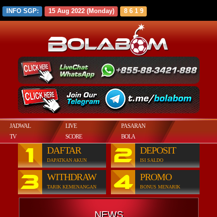
INFO SGP:
15 Aug 2022 (Monday)
8 6 1 9
JADWAL
LIVE
PASARAN
TV
SCORE
BOLA
1
2
DAFTAR
DEPOSIT
NONTON
DAPATKAN AKUN
ISI SALDO
ONLINE
3
4
WITHDRAW
PROMO
TARIK KEMENANGAN
BONUS MENARIK
NEWS