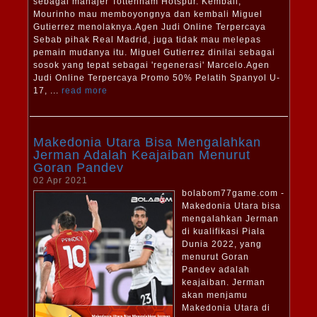
sebagai manajer Tottenham Hotspur. Kembali,
Mourinho mau memboyongnya dan kembali Miguel
Gutierrez menolaknya.Agen Judi Online Terpercaya
Sebab pihak Real Madrid, juga tidak mau melepas
pemain mudanya itu. Miguel Gutierrez dinilai sebagai
sosok yang tepat sebagai 'regenerasi' Marcelo.Agen
Judi Online Terpercaya Promo 50% Pelatih Spanyol U-
17, ...
read more
Makedonia Utara Bisa Mengalahkan
Jerman Adalah Keajaiban Menurut
Goran Pandev
02 Apr 2021
bolabom77game.com -
Makedonia Utara bisa
mengalahkan Jerman
di kualifikasi Piala
Dunia 2022, yang
menurut Goran
Pandev adalah
keajaiban. Jerman
akan menjamu
Makedonia Utara di