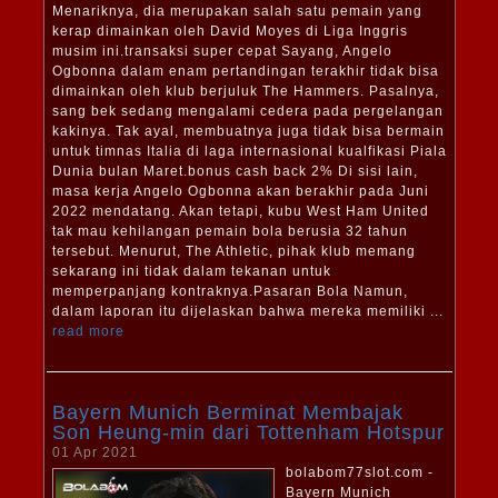
Menariknya, dia merupakan salah satu pemain yang
kerap dimainkan oleh David Moyes di Liga Inggris
musim ini.transaksi super cepat Sayang, Angelo
Ogbonna dalam enam pertandingan terakhir tidak bisa
dimainkan oleh klub berjuluk The Hammers. Pasalnya,
sang bek sedang mengalami cedera pada pergelangan
kakinya. Tak ayal, membuatnya juga tidak bisa bermain
untuk timnas Italia di laga internasional kualfikasi Piala
Dunia bulan Maret.bonus cash back 2% Di sisi lain,
masa kerja Angelo Ogbonna akan berakhir pada Juni
2022 mendatang. Akan tetapi, kubu West Ham United
tak mau kehilangan pemain bola berusia 32 tahun
tersebut. Menurut, The Athletic, pihak klub memang
sekarang ini tidak dalam tekanan untuk
memperpanjang kontraknya.Pasaran Bola Namun,
dalam laporan itu dijelaskan bahwa mereka memiliki ...
read more
Bayern Munich Berminat Membajak
Son Heung-min dari Tottenham Hotspur
01 Apr 2021
bolabom77slot.com -
Bayern Munich