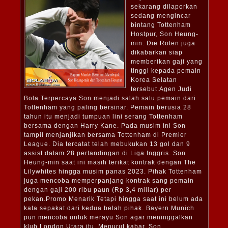
sekarang dilaporkan
sedang mengincar
bintang Tottenham
Hostpur, Son Heung-
min. Die Roten juga
dikabarkan siap
memberikan gaji yang
tinggi kepada pemain
Korea Selatan
tersebut.Agen Judi
Bola Terpercaya Son menjadi salah satu pemain dari
Tottenham yang paling bersinar. Pemain berusia 28
tahun itu menjadi tumpuan lini serang Tottenham
bersama dengan Harry Kane. Pada musim ini Son
tampil menjanjikan bersama Tottenham di Premier
League. Dia tercatat telah mebukukan 13 gol dan 9
assist dalam 28 pertandingan di Liga Inggris. Son
Heung-min saat ini masih terikat kontrak dengan The
Lilywhites hingga musim panas 2023. Pihak Tottenham
juga mencoba memperpanjang kontrak sang pemain
dengan gaji 200 ribu paun (Rp 3,4 miliar) per
pekan.Promo Menarik Tetapi hingga saat ini belum ada
kata sepakat dari kedua belah pihak. Bayern Munich
pun mencoba untuk merayu Son agar meninggalkan
klub London Utara itu. Menurut kabar, Son