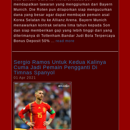
mendapatkan tawaran yang menggiurkan dari Bayern
Munich. Die Roten pun dilaporkan siap mengucurkan
dana yang besar agar dapat membajak pemain asal
Korea Selatan itu ke Allianz Arena. Bayern Munich
menawarkan kontrak selama lima tahun kepada Son
dan siap memberikan gaji yang lebih tinggi dari yang
diterimanya di Tottenham.Bandar Judi Bola Terpercaya
Bonus Deposit 50% ...
read more
Sergio Ramos Untuk Kedua Kalinya
Cuma Jadi Pemain Pengganti Di
Timnas Spanyol
01 Apr 2021